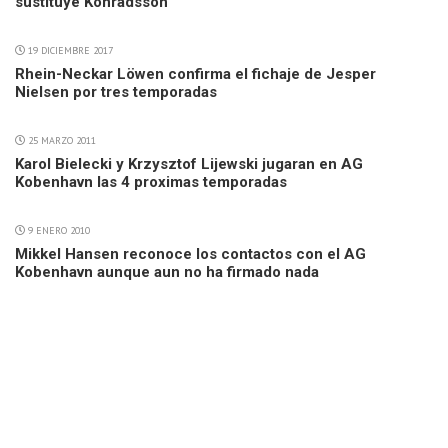
sustituye Konradsson
19 DICIEMBRE 2017
Rhein-Neckar Löwen confirma el fichaje de Jesper
Nielsen por tres temporadas
25 MARZO 2011
Karol Bielecki y Krzysztof Lijewski jugaran en AG
Kobenhavn las 4 proximas temporadas
9 ENERO 2010
Mikkel Hansen reconoce los contactos con el AG
Kobenhavn aunque aun no ha firmado nada