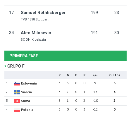
17
Samuel Röthlisberger
199
23
TVB 1898 Stuttgart
34
Alen Milosevic
191
30
SC DHfK Leipzig
PRIMERA FASE
GRUPO F
P
G
E
P
+/-
Puntos
1
3
3
0
0
9
6
Eslovenia
2
3
2
0
1
13
4
Suecia
3
3
1
0
2
-10
2
Suiza
4
3
0
0
3
-12
0
Polonia