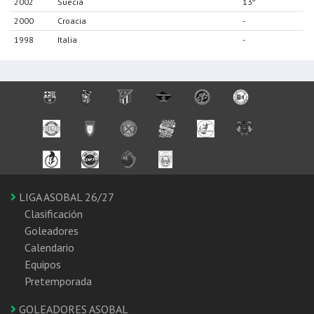
2002
Suecia
13º
2000
Croacia
-
1998
Italia
-
LIGA ASOBAL 26/27
Clasificación
Goleadores
Calendario
Equipos
Pretemporada
GOLEADORES ASOBAL