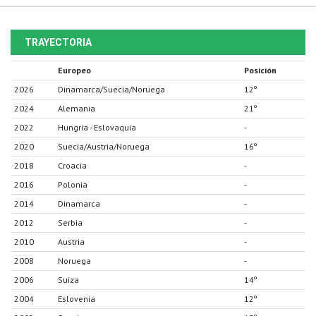
TRAYECTORIA
Europeo
Posición
2026
Dinamarca/Suecia/Noruega
12º
2024
Alemania
21º
2022
Hungria - Eslovaquia
-
2020
Suecia/Austria/Noruega
16º
2018
Croacia
-
2016
Polonia
-
2014
Dinamarca
-
2012
Serbia
-
2010
Austria
-
2008
Noruega
-
2006
Suiza
14º
2004
Eslovenia
12º