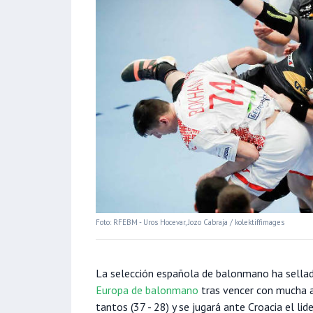
Foto: RFEBM - Uros Hocevar, Jozo Cabraja / kolektiffimages
La selección española de balonmano ha sellad
Europa de balonmano
tras vencer con mucha au
tantos (37 - 28) y se jugará ante Croacia el lid