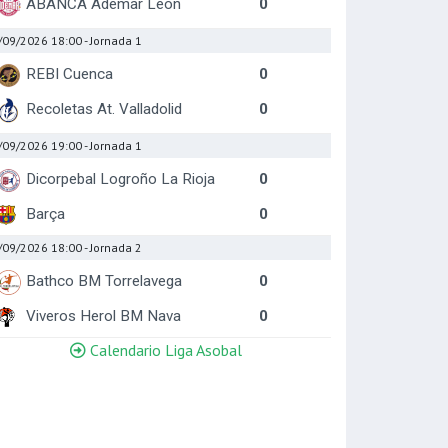
ABANCA Ademar Leon
0
/09/2026 18:00
- Jornada 1
REBI Cuenca
0
Recoletas At. Valladolid
0
/09/2026 19:00
- Jornada 1
Dicorpebal Logroño La Rioja
0
Barça
0
/09/2026 18:00
- Jornada 2
Bathco BM Torrelavega
0
Viveros Herol BM Nava
0
Calendario Liga Asobal