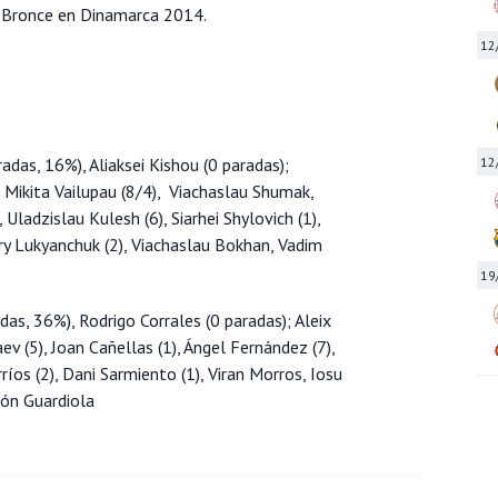
y Bronce en Dinamarca 2014.
12
adas, 16%), Aliaksei Kishou (0 paradas);
12
, Mikita Vailupau (8/4), Viachaslau Shumak,
Uladzislau Kulesh (6), Siarhei Shylovich (1),
ury Lukyanchuk (2), Viachaslau Bokhan, Vadim
19
as, 36%), Rodrigo Corrales (0 paradas); Aleix
v (5), Joan Cañellas (1), Ángel Fernández (7),
rríos (2), Dani Sarmiento (1), Viran Morros, Iosu
deón Guardiola