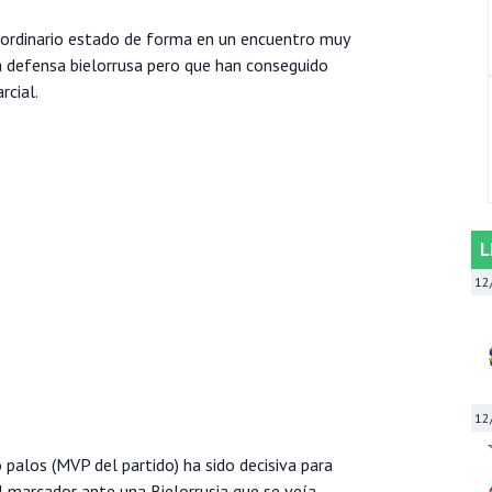
ordinario estado de forma en un encuentro muy
ea defensa bielorrusa pero que han conseguido
rcial.
L
12
12
palos (MVP del partido) ha sido decisiva para
l marcador ante una Bielorrusia que se veía