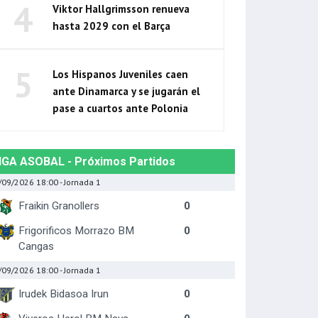
4
Viktor Hallgrimsson renueva
hasta 2029 con el Barça
5
Los Hispanos Juveniles caen
ante Dinamarca y se jugarán el
pase a cuartos ante Polonia
IGA ASOBAL - Próximos Partidos
/09/2026 18:00
- Jornada 1
Fraikin Granollers
0
Frigorificos Morrazo BM
0
Cangas
/09/2026 18:00
- Jornada 1
Irudek Bidasoa Irun
0