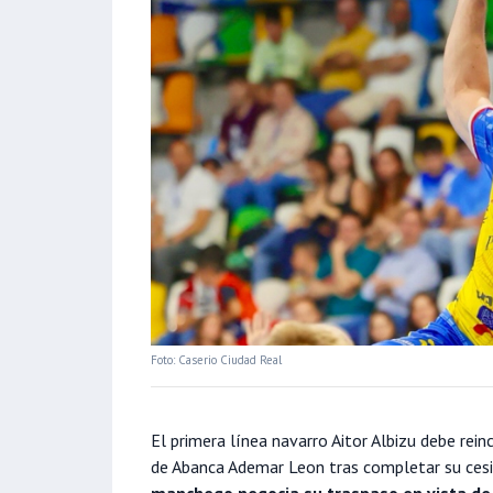
Foto: Caserio Ciudad Real
El primera línea navarro Aitor Albizu debe reinc
de Abanca Ademar Leon tras completar su cesi
manchego negocia su traspaso en vista de s