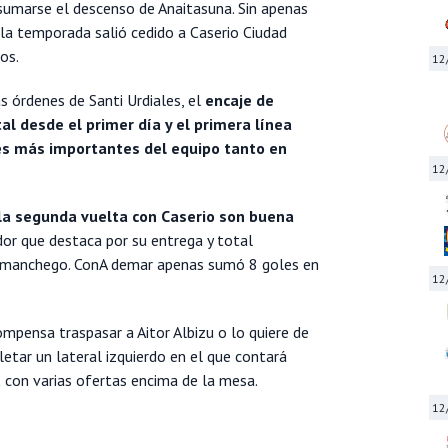
sumarse el descenso de Anaitasuna. Sin apenas
 la temporada salió cedido a Caserio Ciudad
os.
12
s órdenes de Santi Urdiales, el
encaje de
al desde el primer día y el primera línea
res más importantes del equipo tanto en
12
 la segunda vuelta con Caserio son buena
dor que destaca por su entrega y total
o manchego. ConA demar apenas sumó 8 goles en
12
mpensa traspasar a Aitor Albizu o lo quiere de
etar un lateral izquierdo en el que contará
t
con varias ofertas encima de la mesa.
12