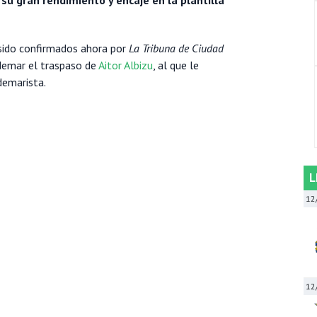
 sido confirmados ahora por
La Tribuna de Ciudad
Ademar el traspaso de
Aitor Albizu
, al que le
demarista.
L
12
12