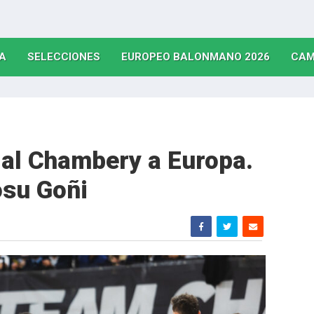
(CURRENT)
(CURRENT)
(CURRE
A
SELECCIONES
EUROPEO BALONMANO 2026
CAM
a al Chambery a Europa.
osu Goñi