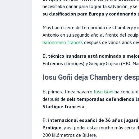
necesitaba ganar para lograr la salvación, y 
su clasificación para Europa y condenando 
Muy buen cierre de temporada de Chambery y m
Antonio en su segundo año al frente del equip
balonmano francés
después de varios años de
El
técnico irundarra está nominado a mejo
Entrerrios (Limoges) y Gregory Cojean (HBC Na
Iosu Goñi deja Chambery des
El primera línea navarro
Iosu Goñi
ha concluíd
después de
seis temporadas defendiendo la 
Starligue francesa
.
El
internacional español de 36 años jugará
Proligue
, y así poder estar mucho más cerca 
200 kilómetros de Billere.