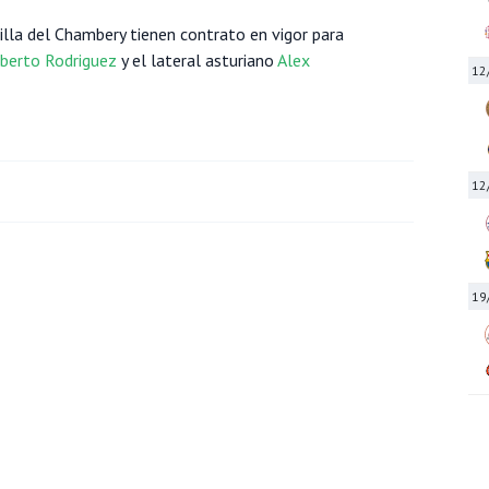
illa del Chambery tienen contrato en vigor para
berto Rodriguez
y el lateral asturiano
Alex
12
12
19