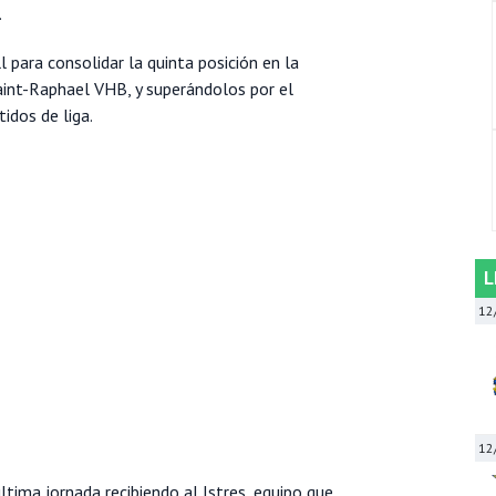
.
 para consolidar la quinta posición en la
int-Raphael VHB, y superándolos por el
idos de liga.
L
12
12
ltima jornada recibiendo al Istres, equipo que