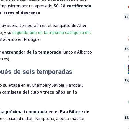
se impusieron por un apretado 30-28
certificando
a Istres al descenso
.
12
uy buena temporada en el banquillo de Asier
o, y su
segundo año en la máxima categoría del
stacando en Proligue.
12
r entrenador de la temporada
junto a Alberto
ntes).
pués de seis temporadas
12
o su etapa en el Chambery Savoie Handball
camiseta del club y trece años en la
 la próxima temporada en el Pau Billere de
12
de su ciudad natal, Pamplona, a poco más de