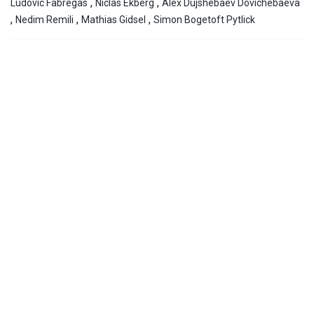
,
,
Ludovic Fabregas
Niclas Ekberg
Alex Dujshebaev Dovichebaeva
,
,
,
Nedim Remili
Mathias Gidsel
Simon Bogetoft Pytlick