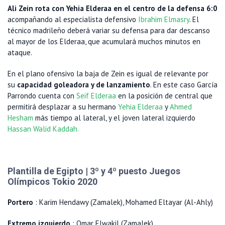
Ali Zein rota con Yehia Elderaa en el centro de la defensa 6:0
acompañando al especialista defensivo
Ibrahim Elmasry
. El
técnico madrileño deberá variar su defensa para dar descanso
al mayor de los Elderaa, que acumulará muchos minutos en
ataque.
En el plano ofensivo la baja de Zein es igual de relevante por
su
capacidad goleadora y de lanzamiento
. En este caso García
Parrondo cuenta con
Seif Elderaa
en la posición de central que
permitirá desplazar a su hermano
Yehia Elderaa
y
Ahmed
Hesham
más tiempo al lateral, y el joven lateral izquierdo
Hassan Walid Kaddah.
Plantilla de Egipto | 3º y 4º puesto Juegos
Olímpicos Tokio 2020
Portero
: Karim Hendawy (Zamalek), Mohamed Eltayar (Al-Ahly)
Extremo izquierdo
: Omar Elwakil (Zamalek)