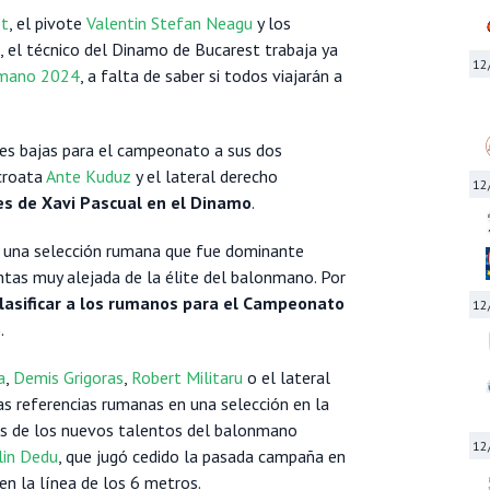
et
, el pivote
Valentin Stefan Neagu
y los
, el técnico del Dinamo de Bucarest trabaja ya
12
nmano 2024
, a falta de saber si todos viajarán a
es bajas para el campeonato a sus dos
 croata
Ante Kuduz
y el lateral derecho
12
s de Xavi Pascual en el Dinamo
.
de una selección rumana que fue dominante
tas muy alejada de la élite del balonmano. Por
clasificar a los rumanos para el Campeonato
12
6
.
a
,
Demis Grigoras
,
Robert Militaru
o el lateral
as referencias rumanas en una selección en la
os de los nuevos talentos del balonmano
12
lin Dedu
, que jugó cedido la pasada campaña en
 en la línea de los 6 metros.