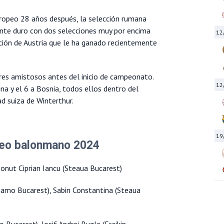
Europeo 28 años después, la selección rumana
ente duro con dos selecciones muy por encima
12
cción de Austria que le ha ganado recientemente
res amistosos antes del inicio de campeonato.
12
ina y el 6 a Bosnia, todos ellos dentro del
d suiza de Winterthur.
19
peo balonmano 2024
Ionut Ciprian Iancu (Steaua Bucarest)
namo Bucarest), Sabin Constantina (Steaua