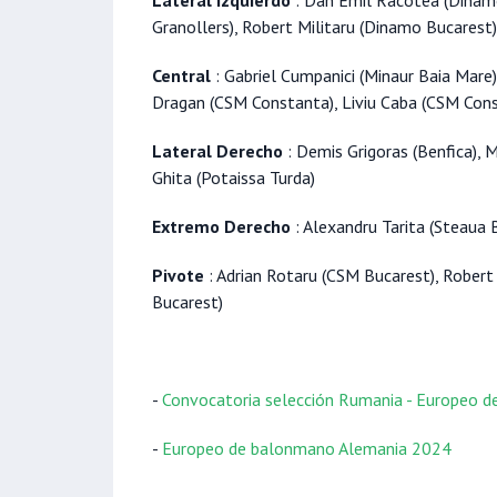
Lateral Izquierdo
: Dan Emil Racotea (Dinamo 
Granollers), Robert Militaru (Dinamo Bucarest)
Central
: Gabriel Cumpanici (Minaur Baia Mare)
Dragan (CSM Constanta), Liviu Caba (CSM Con
Lateral Derecho
: Demis Grigoras (Benfica), 
Ghita (Potaissa Turda)
Extremo Derecho
: Alexandru Tarita (Steaua 
Pivote
: Adrian Rotaru (CSM Bucarest), Robert
Bucarest)
-
Convocatoria selección Rumania - Europeo 
-
Europeo de balonmano Alemania 2024