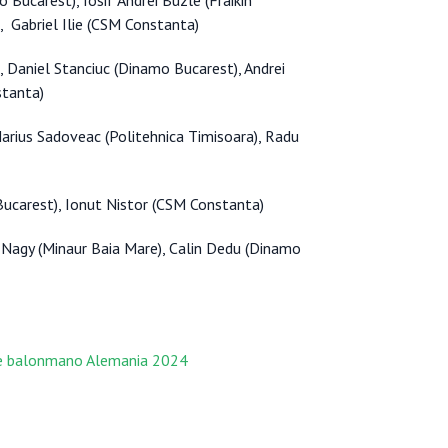
Bucarest), Iosif Andrei Buzle (Fraikin
, Gabriel Ilie (CSM Constanta)
, Daniel Stanciuc (Dinamo Bucarest), Andrei
stanta)
Marius Sadoveac (Politehnica Timisoara), Radu
Bucarest), Ionut Nistor (CSM Constanta)
 Nagy (Minaur Baia Mare), Calin Dedu (Dinamo
de balonmano Alemania 2024