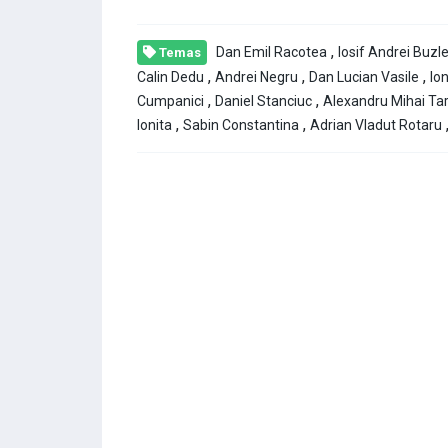
,
Dan Emil Racotea
Iosif Andrei Buzl
Temas
,
,
,
Calin Dedu
Andrei Negru
Dan Lucian Vasile
Io
,
,
Cumpanici
Daniel Stanciuc
Alexandru Mihai Tar
,
,
Ionita
Sabin Constantina
Adrian Vladut Rotaru