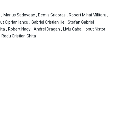
,
,
,
,
e
Marius Sadoveac
Demis Grigoras
Robert Mihai Militaru
,
,
nut Ciprian Iancu
Gabriel Cristian Ilie
Stefan Gabriel
,
,
,
,
ita
Robert Nagy
Andrei Dragan
Liviu Caba
Ionut Nistor
,
Radu Cristian Ghita