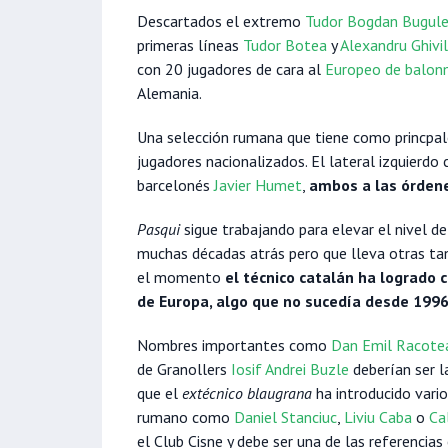
Descartados el extremo
Tudor Bogdan Bugul
primeras líneas
Tudor Botea
y
Alexandru Ghivil
con 20 jugadores de cara al
Europeo de balo
Alemania.
Una selección rumana que tiene como princpal
jugadores nacionalizados. El lateral izquierdo
barcelonés
Javier Humet
,
ambos a las órdene
Pasqui
sigue trabajando para elevar el nivel 
muchas décadas atrás pero que lleva otras tan
el momento
el técnico catalán ha logrado 
de Europa, algo que no sucedía desde 199
Nombres importantes como
Dan Emil Racote
de Granollers
Iosif Andrei Buzle
deberían ser l
que el
extécnico
blaugrana
ha introducido vari
rumano como
Daniel Stanciuc
,
Liviu Caba
o
Ca
el Club Cisne y debe ser una de las referencias