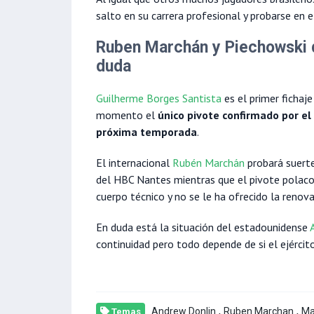
salto en su carrera profesional y probarse en
Ruben Marchán y Piechowski 
duda
Guilherme Borges Santista
es el primer fichaj
momento el
único pivote confirmado por e
próxima temporada
.
El internacional
Rubén Marchán
probará suerte
del HBC Nantes mientras que el pivote polac
cuerpo técnico y no se le ha ofrecido la renova
En duda está la situación del estadounidense
continuidad pero todo depende de si el ejércit
,
,
Andrew Donlin
Ruben Marchan
Ma
Temas