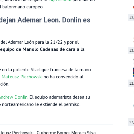
 el balonmano europeo.
12
dejan Ademar Leon. Donlin es
e del Ademar León para la 21/22 y por el
l equipo de Manolo Cadenas de cara a la
12
 en la potente Starligue francesa de la mano
o
Mateusz Piechowski
no ha convencido al
ción.
12
Andrew Donlin
. El equipo ademarista desea su
o norteamericano le extiende el permiso.
12
,
teusz Piechowski
Guilherme Borges Moraes Silva