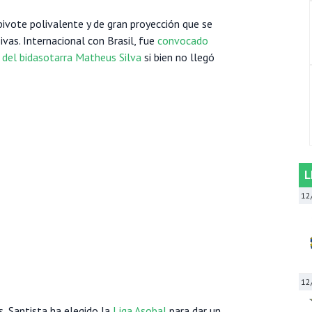
ivote polivalente y de gran proyección que se
as. Internacional con Brasil, fue
convocado
n del bidasotarra Matheus Silva
si bien no llegó
L
12
12
, Santista ha elegido la
Liga Asobal
para dar un