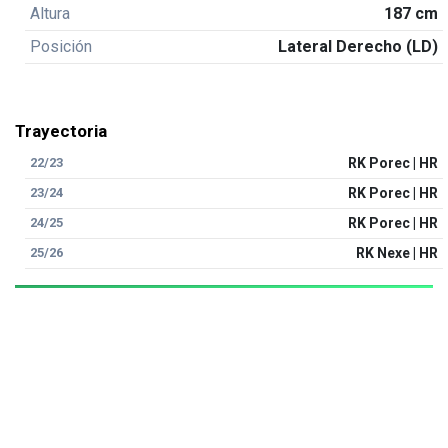
Altura
187 cm
Posición
Lateral Derecho (LD)
Trayectoria
22/23
RK Porec | HR
23/24
RK Porec | HR
24/25
RK Porec | HR
25/26
RK Nexe | HR