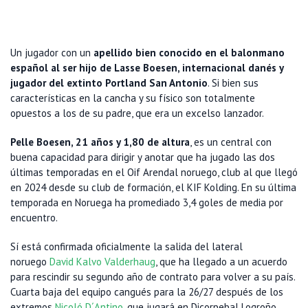
Un jugador con un
apellido bien conocido en el balonmano
español al ser hijo de Lasse Boesen, internacional danés y
jugador del extinto Portland San Antonio
. Si bien sus
características en la cancha y su físico son totalmente
opuestos a los de su padre, que era un excelso lanzador.
Pelle Boesen, 21 años y 1,80 de altura
, es un central con
buena capacidad para dirigir y anotar que ha jugado las dos
últimas temporadas en el Oif Arendal noruego, club al que llegó
en 2024 desde su club de formación, el KIF Kolding. En su última
temporada en Noruega ha promediado 3,4 goles de media por
encuentro.
Sí está confirmada oficialmente la salida del lateral
noruego
David Kalvo Valderhaug
, que ha llegado a un acuerdo
para rescindir su segundo año de contrato para volver a su país.
Cuarta baja del equipo cangués para la 26/27 después de los
extremos
Nicoló D´Antino
, que jugará en Dicorpebal Logroño,