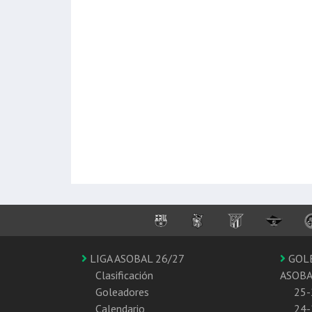
LIGA ASOBAL 26/27
GOL
Clasificación
ASOB
Goleadores
25-
Calendario
24-