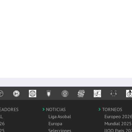
EADORES
NOTICIAS
TORNEOS
AL
Liga Asobal
Europeo 202
26
Europa
Mundial 2025
25
Selecciones
JJOO Paris 20