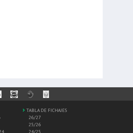
TABLA DE FICHAJES
6
26/27
25/26
24
24/25