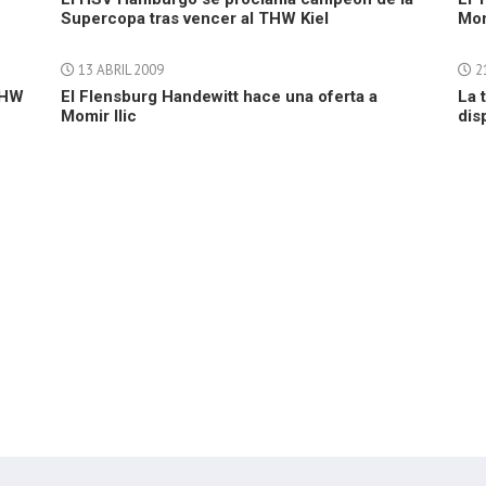
Supercopa tras vencer al THW Kiel
Mom
13 ABRIL 2009
2
THW
El Flensburg Handewitt hace una oferta a
La 
Momir Ilic
dis