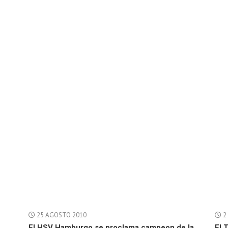
25 AGOSTO 2010
2
El HSV Hamburgo se proclama campeon de la
El 