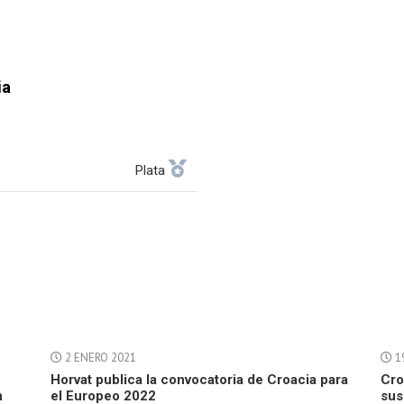
ia
Plata
2 ENERO 2021
1
Horvat publica la convocatoria de Croacia para
Cro
n
el Europeo 2022
sus