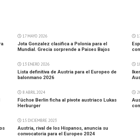
17 MAYO 2026
1
ra
Jota Gonzalez clasifica a Polonia para el
Esp
Mundial. Grecia sorprende a Paises Bajos
con
13 ENERO 2026
1
Lista definitiva de Austria para el Europeo de
Ike
balonmano 2026
Aus
8 ABRIL 2024
2
l
Füchse Berlin ficha al pivote austriaco Lukas
Aus
Herburger
con
15 DICIEMBRE 2023
nos
Austria, rival de los Hispanos, anuncia su
convocatoria para el Europeo 2024