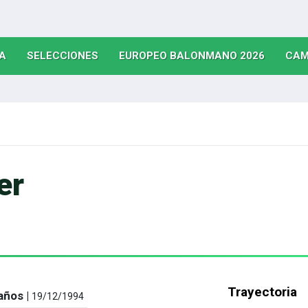
(CURRENT)
(CURRENT)
(CURRE
A
SELECCIONES
EUROPEO BALONMANO 2026
CAM
er
Trayectoria
años |
19/12/1994