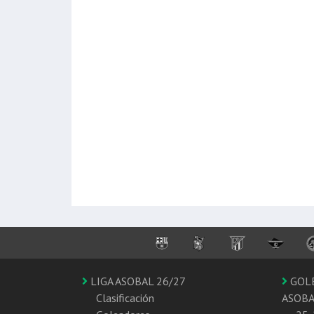
LIGA ASOBAL 26/27
GOL
Clasificación
ASOB