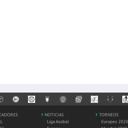
EADORES
NOTICIAS
TORNEOS
AL
Liga Asobal
Europeo 202