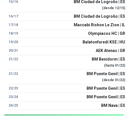
15/16
BM Ciudad de Logroño | ES
(desde
12/15
)
16/17
BM Ciudad de Logroño | ES
17/18
Maccabi Rishon Le Zion | IL
18/19
Olympiacos HC | GR
19/20
Balatonfuredi KSE | HU
20/21
AEK Atenas | GR
21/22
BM Benidorm | ES
(hasta
01/22
)
21/22
BM Puente Genil | ES
(desde
01/22
)
22/23
BM Puente Genil | ES
23/24
BM Puente Genil | ES
24/25
BM Nava | ES