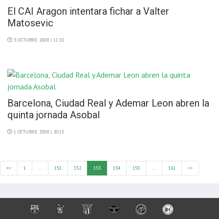
El CAI Aragon intentara fichar a Valter
Matosevic
3 OCTUBRE 2008 | 11:10
Barcelona, Ciudad Real y Ademar Leon abren la
quinta jornada Asobal
1 OCTUBRE 2008 | 20:15
<<
1
…
151
152
153
154
155
…
161
>>