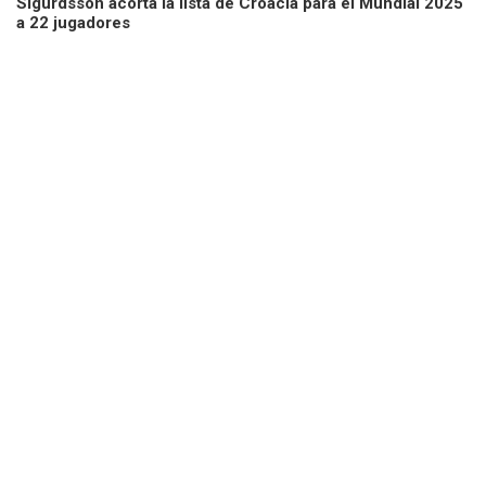
Sigurdsson acorta la lista de Croacia para el Mundial 2025
a 22 jugadores