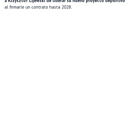
a Krzysztof Lijewski de liderar su nuevo proyecto deportivo
al firmarle un contrato hasta 2028.