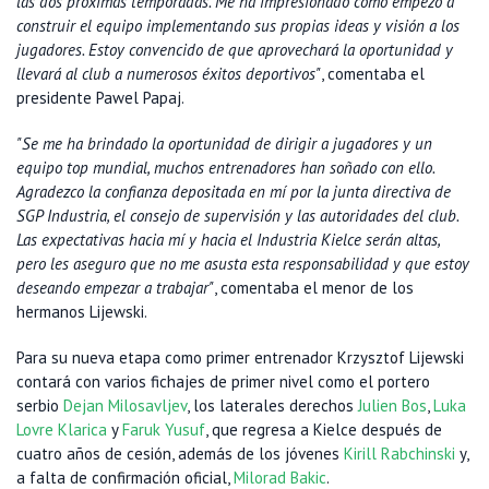
las dos próximas temporadas. Me ha impresionado cómo empezó a
construir el equipo implementando sus propias ideas y visión a los
jugadores. Estoy convencido de que aprovechará la oportunidad y
llevará al club a numerosos éxitos deportivos"
, comentaba el
presidente Pawel Papaj.
"Se me ha brindado la oportunidad de dirigir a jugadores y un
equipo top mundial, muchos entrenadores han soñado con ello.
Agradezco la confianza depositada en mí por la junta directiva de
SGP Industria, el consejo de supervisión y las autoridades del club.
Las expectativas hacia mí y hacia el Industria Kielce serán altas,
pero les aseguro que no me asusta esta responsabilidad y que estoy
deseando empezar a trabajar"
, comentaba el menor de los
hermanos Lijewski.
Para su nueva etapa como primer entrenador Krzysztof Lijewski
contará con varios fichajes de primer nivel como el portero
serbio
Dejan Milosavljev
, los laterales derechos
Julien Bos
,
Luka
Lovre Klarica
y
Faruk Yusuf
, que regresa a Kielce después de
cuatro años de cesión, además de los jóvenes
Kirill Rabchinski
y,
a falta de confirmación oficial,
Milorad Bakic
.