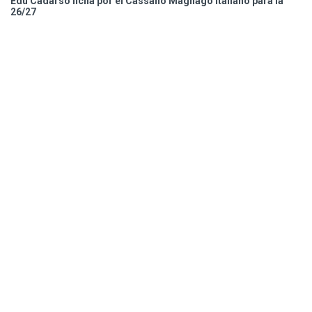
Edu Cadarso ficha por el Cassano Magnago italiano para la
26/27