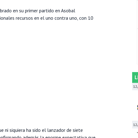
rado en su primer partido en Asobal
onales recursos en el uno contra uno, con 10
L
12
12
ue ni siquiera ha sido el lanzador de siete
confirmando además la enorme expectativa que