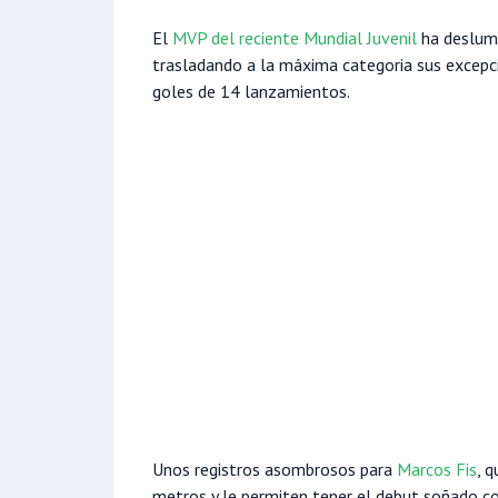
El
MVP del reciente Mundial Juvenil
ha deslumb
trasladando a la máxima categoria sus excepci
goles de 14 lanzamientos.
Unos registros asombrosos para
Marcos Fis
, q
metros y le permiten tener el debut soñado 