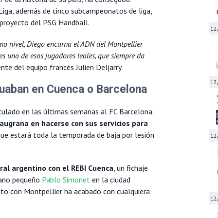
 Liga, además de cinco subcampeonatos de liga,
 proyecto del PSG Handball.
12
mo nivel, Diego encarna el ADN del Montpellier
es uno de esos jugadores leales, que siempre da
ente del equipo francés Julien Deljarry.
12
ituaban en Cuenca o Barcelona
ulado en las últimas semanas al FC Barcelona.
laugrana en hacerse con sus servicios para
que estará toda la temporada de baja por lesión
12
tral argentino con el REBI Cuenca
, un fichaje
rmano pequeño
Pablo Simonet
en la ciudad
to con Montpellier ha acabado con cualquiera
12