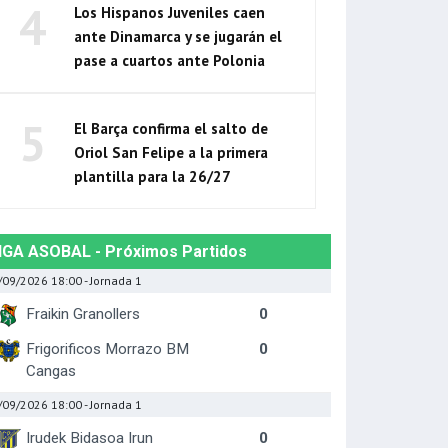
4
Los Hispanos Juveniles caen
ante Dinamarca y se jugarán el
pase a cuartos ante Polonia
5
El Barça confirma el salto de
Oriol San Felipe a la primera
plantilla para la 26/27
IGA ASOBAL - Próximos Partidos
/09/2026 18:00
- Jornada 1
Fraikin Granollers
0
Frigorificos Morrazo BM
0
Cangas
/09/2026 18:00
- Jornada 1
Irudek Bidasoa Irun
0