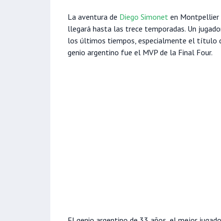
La aventura de
Diego Simonet
en Montpellier 
llegará hasta las trece temporadas. Un jugador
los últimos tiempos, especialmente el título
genio argentino fue el MVP de la Final Four.
El genio argentino de 33 años, el mejor jugado