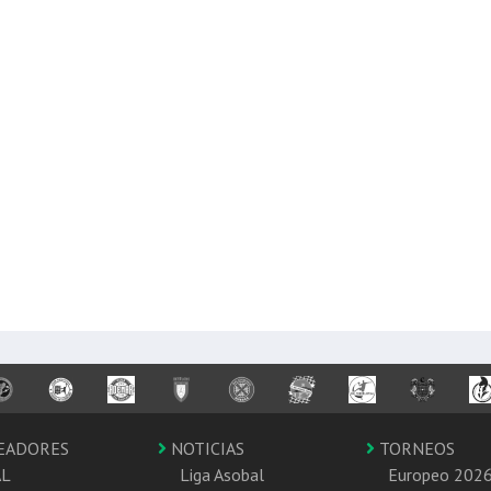
EADORES
NOTICIAS
TORNEOS
AL
Liga Asobal
Europeo 202