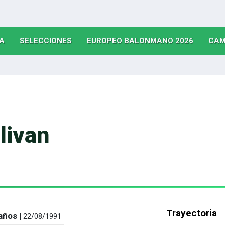
(CURRENT)
(CURRENT)
(CURRE
A
SELECCIONES
EUROPEO BALONMANO 2026
CAM
livan
Trayectoria
años |
22/08/1991