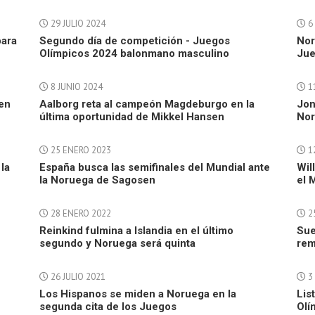
29 JULIO 2024
6 
para
Segundo día de competición - Juegos
Nor
Olímpicos 2024 balonmano masculino
Jue
8 JUNIO 2024
1
en
Aalborg reta al campeón Magdeburgo en la
Jon
última oportunidad de Mikkel Hansen
Nor
25 ENERO 2023
1
la
España busca las semifinales del Mundial ante
Wil
la Noruega de Sagosen
el 
28 ENERO 2022
2
Reinkind fulmina a Islandia en el último
Sue
segundo y Noruega será quinta
rem
26 JULIO 2021
3 
Los Hispanos se miden a Noruega en la
Lis
segunda cita de los Juegos
Olí