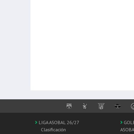
LIGA ASOBAL 26/27
GOL
Clasificación
ASOB