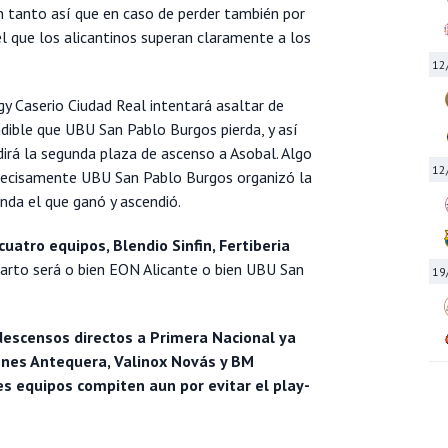
n tanto así que en caso de perder también por
 el que los alicantinos superan claramente a los
12
gy Caserio Ciudad Real intentará asaltar de
ndible que UBU San Pablo Burgos pierda, y así
idirá la segunda plaza de ascenso a Asobal. Algo
12
 precisamente UBU San Pablo Burgos organizó la
nda el que ganó y ascendió.
cuatro equipos, Blendio Sinfin, Fertiberia
cuarto será o bien EON Alicante o bien UBU San
19
escensos directos a Primera Nacional ya
nes Antequera, Valinox Novás y BM
es equipos compiten aun por evitar el play-