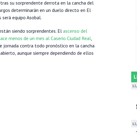
l
tras su sorprendente derrota en la cancha del
urgos determinarán en un duelo directo en El
s será equipo Asobal.
están siendo sorprendentes. El
ascenso del
hace menos de un mes al Caserio Ciudad Real
,
te jornada contra todo pronóstico en la cancha
o abierto, aunque siempre dependiendo de ellos
L
12
12