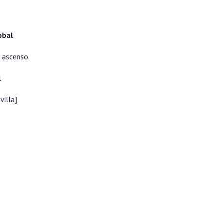
obal
l ascenso.
l
villa]