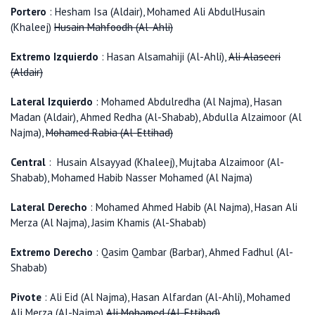
Portero
: Hesham Isa (Aldair), Mohamed Ali AbdulHusain
(Khaleej)
Husain Mahfoodh (Al-Ahli)
Extremo Izquierdo
: Hasan Alsamahiji (Al-Ahli),
Ali Alaseeri
(Aldair)
Lateral Izquierdo
: Mohamed Abdulredha (Al Najma), Hasan
Madan (Aldair), Ahmed Redha (Al-Shabab), Abdulla Alzaimoor (Al
Najma),
Mohamed Rabia (Al-Ettihad)
Central
: Husain Alsayyad (Khaleej), Mujtaba Alzaimoor (Al-
Shabab), Mohamed Habib Nasser Mohamed (Al Najma)
Lateral Derecho
: Mohamed Ahmed Habib (Al Najma), Hasan Ali
Merza (Al Najma), Jasim Khamis (Al-Shabab)
Extremo Derecho
: Qasim Qambar (Barbar), Ahmed Fadhul (Al-
Shabab)
Pivote
: Ali Eid (Al Najma), Hasan Alfardan (Al-Ahli), Mohamed
Ali Merza (Al-Najma)
Ali Mohamed (Al-Ettihad)