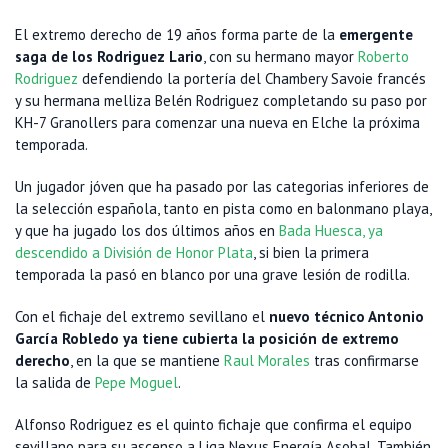
El extremo derecho de 19 años forma parte de la
emergente
saga de los Rodriguez Lario
, con su hermano mayor
Roberto
Rodriguez
defendiendo la portería del Chambery Savoie francés
y su hermana melliza Belén Rodriguez completando su paso por
KH-7 Granollers para comenzar una nueva en Elche la próxima
temporada.
Un jugador jóven que ha pasado por las categorias inferiores de
la selección española, tanto en pista como en balonmano playa,
y que ha jugado los dos últimos años en
Bada Huesca, ya
descendido a División de Honor Plata
, si bien la primera
temporada la pasó en blanco por una grave lesión de rodilla.
Con el fichaje del extremo sevillano el
nuevo técnico Antonio
García Robledo ya tiene cubierta la posición de extremo
derecho
, en la que se mantiene
Raul Morales
tras confirmarse
la salida de
Pepe Moguel
.
Alfonso Rodriguez es el quinto fichaje que confirma el equipo
sevillano para su ascenso a Liga Nexus Energía Asobal. También