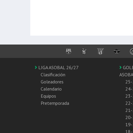
LIGA ASOBAL 26/27
GOL
Clasificación
ASOB
Goleadores
25-
Calendario
24-
Equipos
23-
Pretemporada
22-
21-
20-
19-
18-