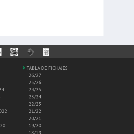
TABLA DE FICHAJES
6
26/27
25/26
24
24/25
4
23/24
22/23
2022
21/22
2
20/21
020
19/20
18/19