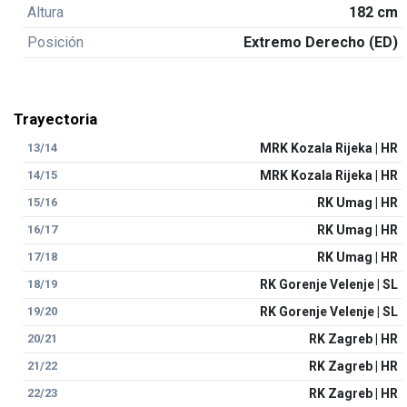
Altura
182 cm
Posición
Extremo Derecho (ED)
Trayectoria
13/14
MRK Kozala Rijeka | HR
14/15
MRK Kozala Rijeka | HR
15/16
RK Umag | HR
16/17
RK Umag | HR
17/18
RK Umag | HR
18/19
RK Gorenje Velenje | SL
19/20
RK Gorenje Velenje | SL
20/21
RK Zagreb | HR
21/22
RK Zagreb | HR
22/23
RK Zagreb | HR