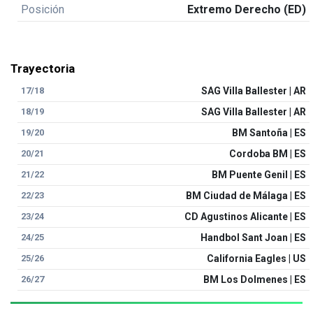
Posición
Extremo Derecho (ED)
Trayectoria
17/18
SAG Villa Ballester | AR
18/19
SAG Villa Ballester | AR
19/20
BM Santoña | ES
20/21
Cordoba BM | ES
21/22
BM Puente Genil | ES
22/23
BM Ciudad de Málaga | ES
23/24
CD Agustinos Alicante | ES
24/25
Handbol Sant Joan | ES
25/26
California Eagles | US
26/27
BM Los Dolmenes | ES