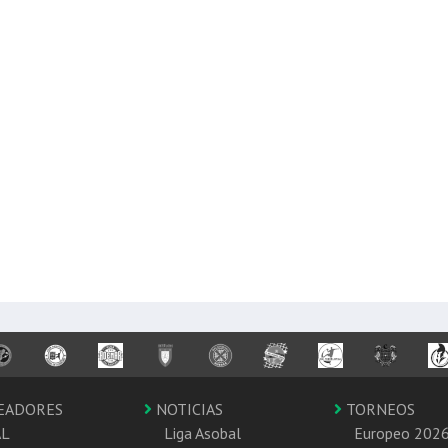
EADORES
NOTICIAS
TORNEOS
AL
Liga Asobal
Europeo 202