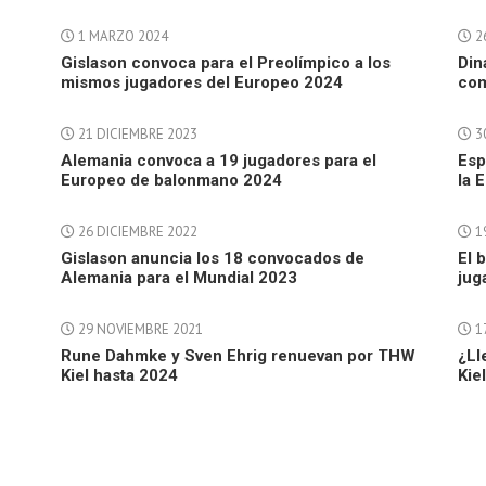
1 MARZO 2024
2
Gislason convoca para el Preolímpico a los
Din
mismos jugadores del Europeo 2024
com
21 DICIEMBRE 2023
30
Alemania convoca a 19 jugadores para el
Esp
Europeo de balonmano 2024
la 
26 DICIEMBRE 2022
1
Gislason anuncia los 18 convocados de
El 
Alemania para el Mundial 2023
jug
29 NOVIEMBRE 2021
17
Rune Dahmke y Sven Ehrig renuevan por THW
¿Ll
Kiel hasta 2024
Kie