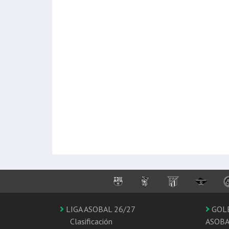
LIGA ASOBAL 26/27
GOL
Clasificación
ASOB