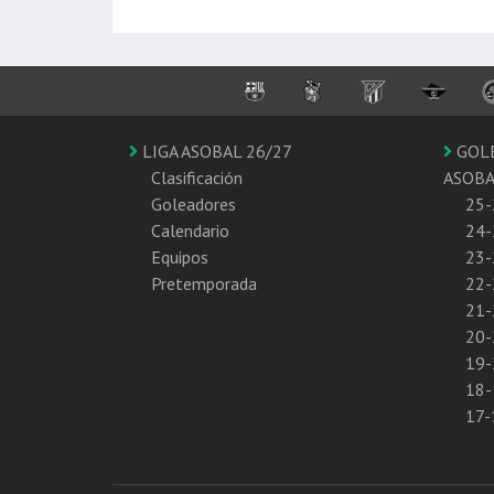
LIGA ASOBAL 26/27
GOL
Clasificación
ASOB
Goleadores
25-
Calendario
24-
Equipos
23-
Pretemporada
22-
21-
20-
19-
18-
17-