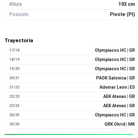
Altura
193 cm
Posición
Pivote (PI)
Trayectoria
17/18
Olympiacos HC | GR
18/19
Olympiacos HC | GR
19/20
Olympiacos HC | GR
20/21
PAOK Salonica | GR
21/22
Ademar León | ES
22/23
AEK Atenas | GR
23/24
AEK Atenas | GR
24/25
Olympiacos HC | GR
25/26
GRK Ohrid | MK