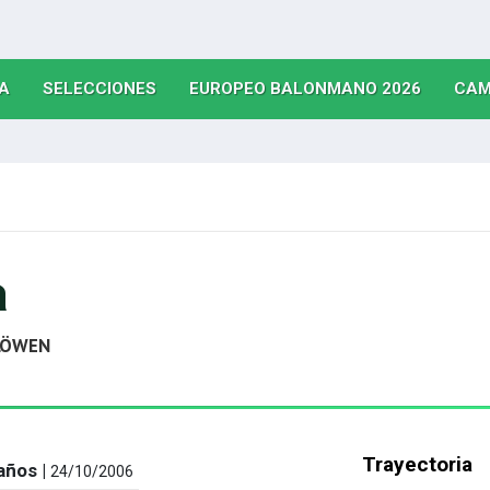
(CURRENT)
(CURRENT)
(CURRE
A
SELECCIONES
EUROPEO BALONMANO 2026
CAM
a
 LÖWEN
Trayectoria
años |
24/10/2006