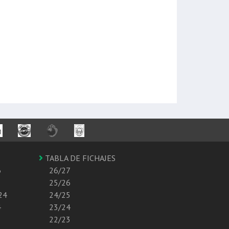
TABLA DE FICHAJES
6
26/27
25/26
24
24/25
4
23/24
22/23