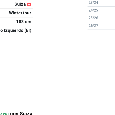
23/24
Suiza
24/25
Winterthur
25/26
183 cm
26/27
o Izquierdo (EI)
rzwa
con Suiza