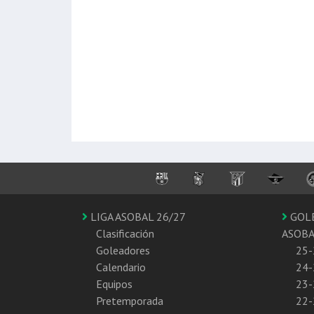
LIGA ASOBAL 26/27
GOL
Clasificación
ASOB
Goleadores
25-
Calendario
24-
Equipos
23-
Pretemporada
22-