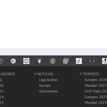
EADORES
NOTICIAS
TORNEOS
AL
Liga Asobal
Europeo 202
26
Europa
Mundial 2025
25
Selecciones
JJOO Paris 20
24
Europeo 202
23
Mundial 2023