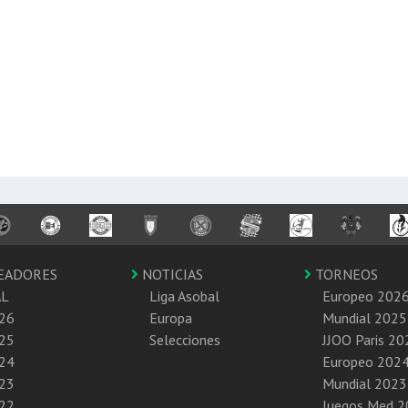
EADORES
NOTICIAS
TORNEOS
AL
Liga Asobal
Europeo 202
26
Europa
Mundial 2025
25
Selecciones
JJOO Paris 20
24
Europeo 202
23
Mundial 2023
22
Juegos Med 