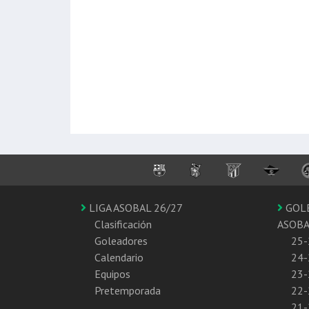
LIGA ASOBAL 26/27
GOL
Clasificación
ASOB
Goleadores
25-
Calendario
24-
Equipos
23-
Pretemporada
22-
21-