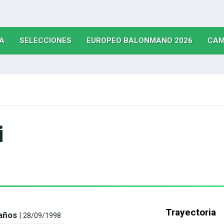
(CURRENT)
(CURRENT)
(CURRE
A
SELECCIONES
EUROPEO BALONMANO 2026
CAM
i
Trayectoria
años |
28/09/1998