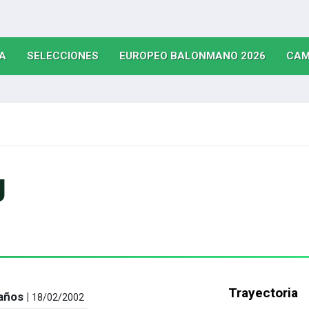
(CURRENT)
(CURRENT)
(CURRE
A
SELECCIONES
EUROPEO BALONMANO 2026
CAM
g
Trayectoria
años |
18/02/2002