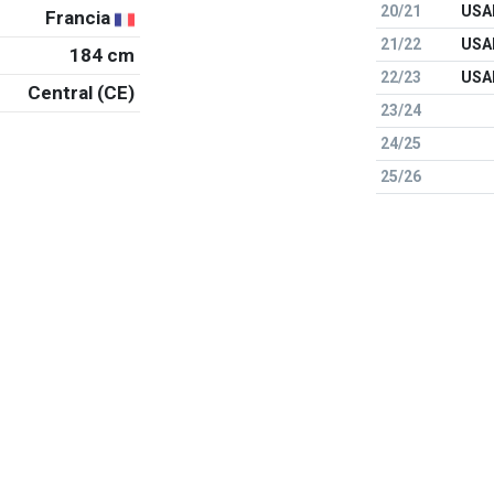
20/21
USAM
Francia
21/22
USAM
184 cm
22/23
USAM
Central (CE)
23/24
24/25
25/26