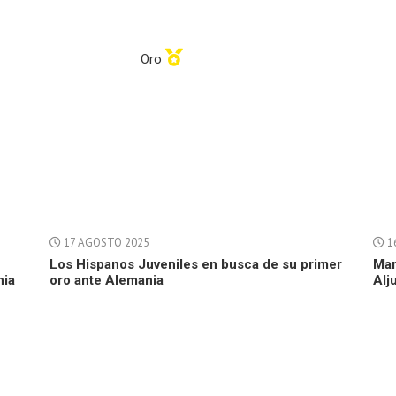
Oro
17 AGOSTO 2025
1
Los Hispanos Juveniles en busca de su primer
Mar
nia
oro ante Alemania
Alj