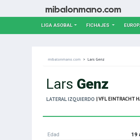
LIGA ASOBAL
FICHAJES
EUROP
mibalonmano.com
Lars Genz
Lars
Genz
| VFL EINTRACHT 
LATERAL IZQUIERDO
Edad
19 