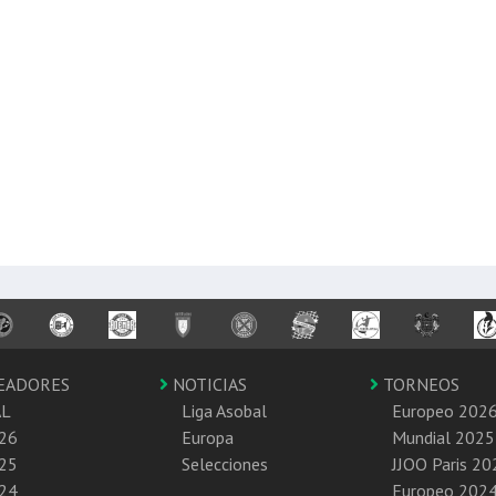
EADORES
NOTICIAS
TORNEOS
AL
Liga Asobal
Europeo 202
26
Europa
Mundial 2025
25
Selecciones
JJOO Paris 20
24
Europeo 202