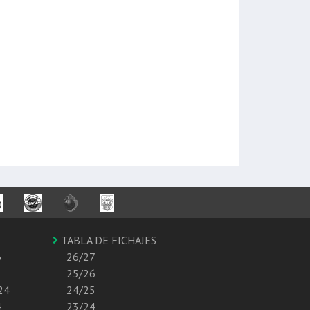
TABLA DE FICHAJES
6
26/27
25/26
24
24/25
4
23/24