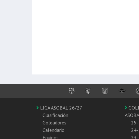
LIGA ASOBAL 26/27
GOL
Clasificación
ASOB
Goleadores
25-
Calendario
24-
Equipos
23-