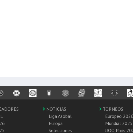
EADORES
NOTICIAS
TORNEOS
AL
Liga Asobal
Europeo 202
26
Europa
Mundial 2025
25
Selecciones
JJOO Paris 20