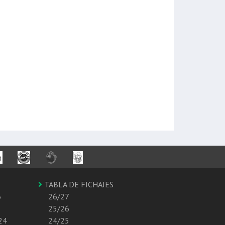
TABLA DE FICHAJES
6
26/27
25/26
24
24/25