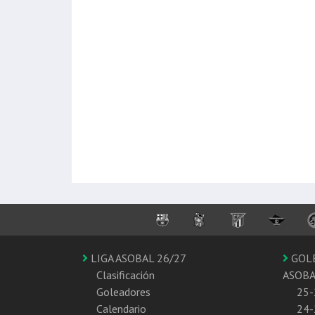
LIGA ASOBAL 26/27
GOL
Clasificación
ASOB
Goleadores
25-
Calendario
24-