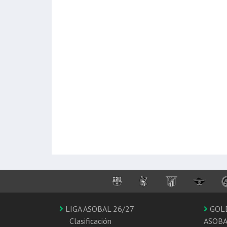
LIGA ASOBAL 26/27
GOL
Clasificación
ASOB