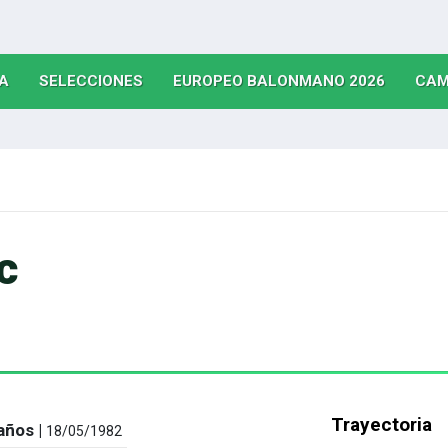
(CURRENT)
(CURRENT)
(CURRE
A
SELECCIONES
EUROPEO BALONMANO 2026
CAM
c
Trayectoria
años |
18/05/1982