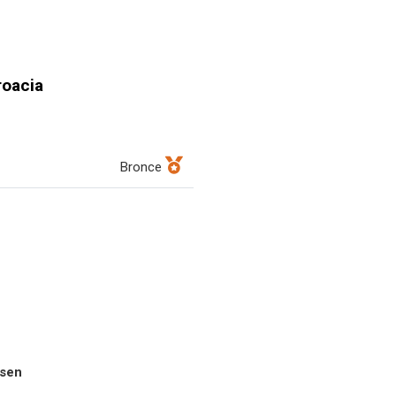
oacia
Bronce
usen