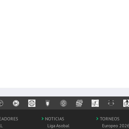
EADORES
NOTICIAS
TORNEOS
AL
Liga Asobal
Europeo 202