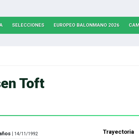
(CURRENT)
(CURRENT)
(CURRE
A
SELECCIONES
EUROPEO BALONMANO 2026
CAM
en Toft
Trayectoria
años |
14/11/1992