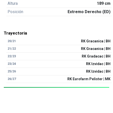
Altura
189 cm
Posición
Extremo Derecho (ED)
Trayectoria
20/21
RK Gracanica | BH
21/22
RK Gracanica | BH
22/23
RK Gradacac | BH
23/24
RK Izvidac | BH
25/26
RK Izvidac | BH
26/27
RK Eurofarm Pelister | MK