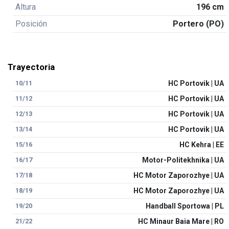
Altura
196 cm
Posición
Portero (PO)
Trayectoria
10/11
HC Portovik | UA
11/12
HC Portovik | UA
12/13
HC Portovik | UA
13/14
HC Portovik | UA
15/16
HC Kehra | EE
16/17
Motor-Politekhnika | UA
17/18
HC Motor Zaporozhye | UA
18/19
HC Motor Zaporozhye | UA
19/20
Handball Sportowa | PL
21/22
HC Minaur Baia Mare | RO