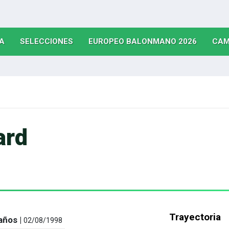
(CURRENT)
(CURRENT)
(CURRE
A
SELECCIONES
EUROPEO BALONMANO 2026
CAM
ard
Trayectoria
años |
02/08/1998