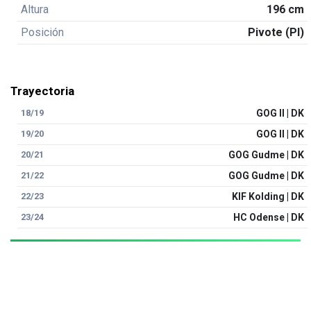
Altura
196 cm
Posición
Pivote (PI)
Trayectoria
18/19
GOG II | DK
19/20
GOG II | DK
20/21
GOG Gudme | DK
21/22
GOG Gudme | DK
22/23
KIF Kolding | DK
23/24
HC Odense | DK