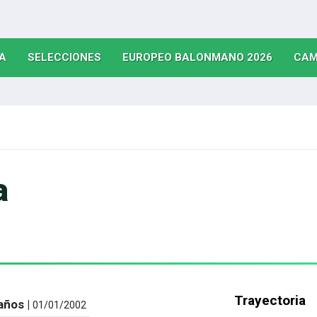
(CURRENT)
(CURRENT)
(CURRE
A
SELECCIONES
EUROPEO BALONMANO 2026
CAM
a
Trayectoria
años |
01/01/2002