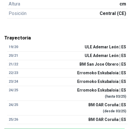
Altura
cm
Posición
Central (CE)
Trayectoria
19/20
ULE Ademar León | ES
20/21
ULE Ademar León | ES
21/22
BM San Jose Obrero | ES
22/23
Erromoko Eskubaloia | ES
23/24
Erromoko Eskubaloia | ES
24/25
Erromoko Eskubaloia | ES
(hasta
03/25
)
24/25
BM OAR Coruña | ES
(desde
03/25
)
25/26
BM OAR Coruña | ES