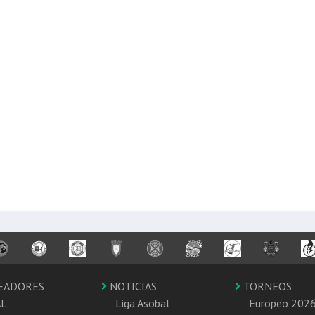
EADORES
NOTICIAS
TORNEOS
AL
Liga Asobal
Europeo 202