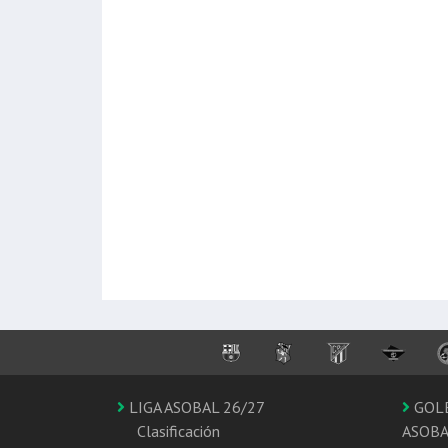
LIGA ASOBAL 26/27
GOL
Clasificación
ASOB