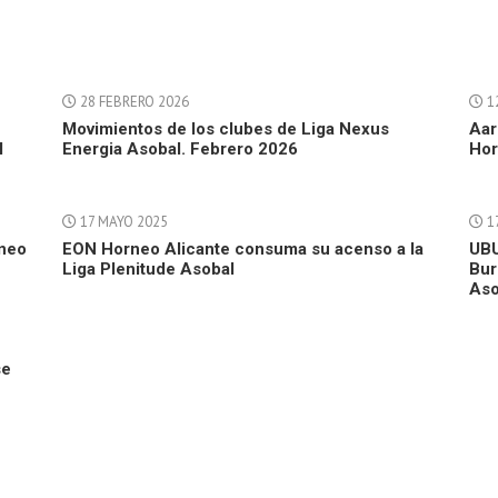
28 FEBRERO 2026
1
Movimientos de los clubes de Liga Nexus
Aar
l
Energia Asobal. Febrero 2026
Hor
17 MAYO 2025
1
rneo
EON Horneo Alicante consuma su acenso a la
UBU
Liga Plenitude Asobal
Bur
Aso
se