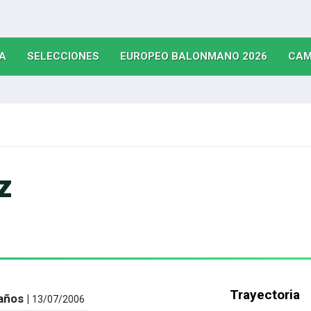
(CURRENT)
(CURRENT)
(CURRE
A
SELECCIONES
EUROPEO BALONMANO 2026
CAM
z
Trayectoria
años |
13/07/2006