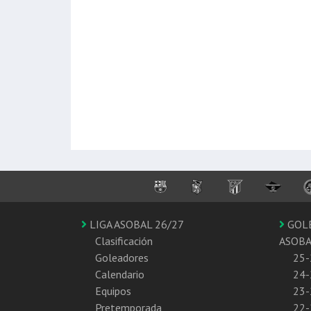
LIGA ASOBAL 26/27
GOL
Clasificación
ASOB
Goleadores
25-
Calendario
24-
Equipos
23-
Pretemporada
22-