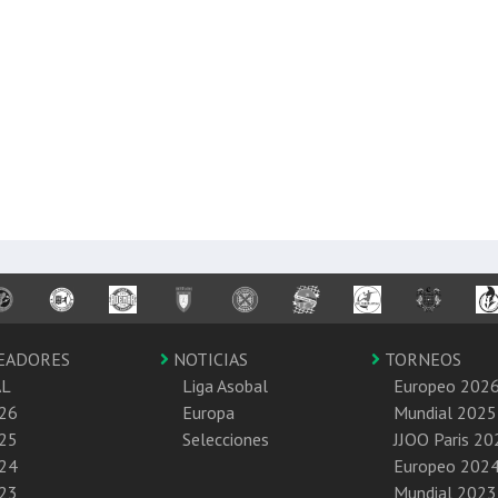
EADORES
NOTICIAS
TORNEOS
AL
Liga Asobal
Europeo 202
26
Europa
Mundial 2025
25
Selecciones
JJOO Paris 20
24
Europeo 202
23
Mundial 2023