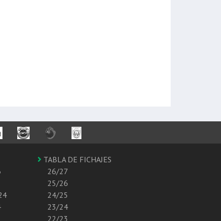
TABLA DE FICHAJES
6
26/27
25/26
24
24/25
4
23/24
22/23