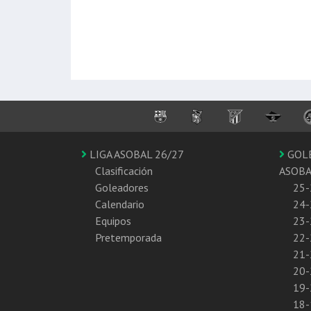
LIGA ASOBAL 26/27
GOL
Clasificación
ASOB
Goleadores
25-
Calendario
24-
Equipos
23-
Pretemporada
22-
21-
20-
19-
18-