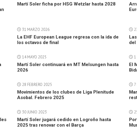
Martí Soler ficha por HSG Wetzlar hasta 2028
Arr
an
Eur
31 MARZO 2026
2
La EHF European League regresa con la ida de
Las
los octavos de final
del
14 MAYO 2025
1 
a
Martí Soler continuará en MT Melsungen hasta
El 
2026
Bid
28 FEBRERO 2025
7
Movimientos de los clubes de Liga Plenitude
Mar
Asobal. Febrero 2025
res
30 JUNIO 2023
2
les
Martí Soler jugará cedido en Logroño hasta
Por
2025 tras renovar con el Barça
Mun