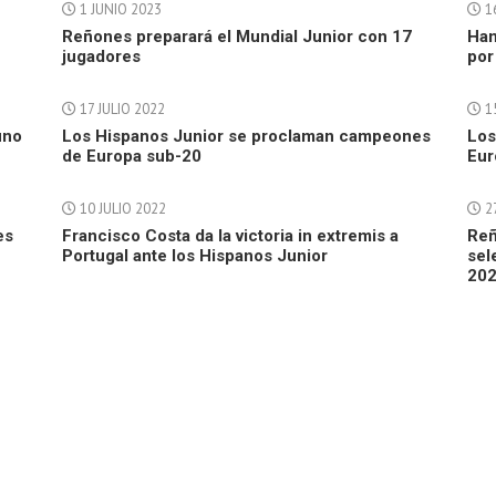
1 JUNIO 2023
1
Reñones preparará el Mundial Junior con 17
Ham
jugadores
por
17 JULIO 2022
15
uno
Los Hispanos Junior se proclaman campeones
Los
de Europa sub-20
Eur
10 JULIO 2022
2
es
Francisco Costa da la victoria in extremis a
Reñ
Portugal ante los Hispanos Junior
sel
20